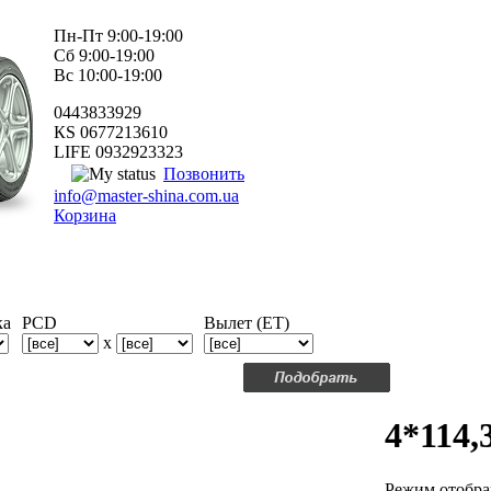
Пн-Пт 9:00-19:00
Сб 9:00-19:00
Вс 10:00-19:00
0443833929
КS 0677213610
LIFE 0932923323
Позвонить
info@master-shina.com.ua
Корзина
ка
PCD
Вылет (ET)
x
4*114,
Режим отобра