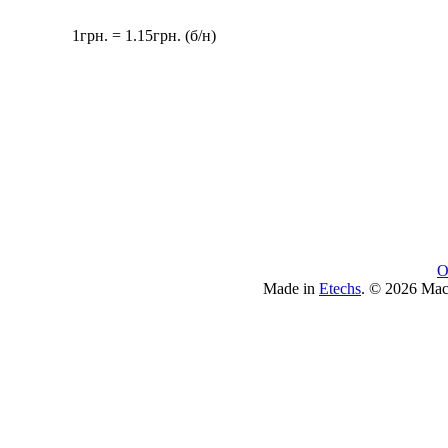
1грн. = 1.15грн. (б/н)
О
Made in
Etechs
. © 2026 Ма