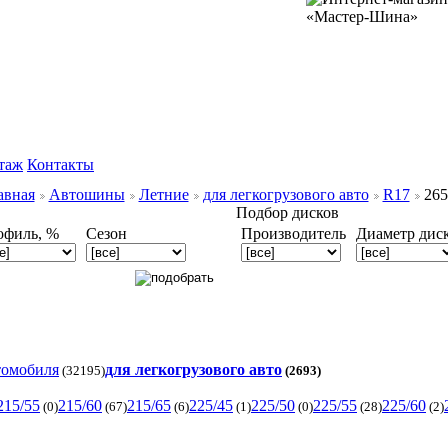
таж
Контакты
авная
Автошины
Летние
для легкогрузового авто
R17
265
Подбор дисков
офиль, %
Сезон
Производитель
Диаметр дис
томобиля
для легкогрузового авто
(32195)
(2693)
215/55
215/60
215/65
225/45
225/50
225/55
225/60
(0)
(67)
(6)
(1)
(0)
(28)
(2)