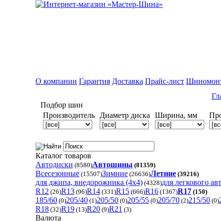
О компании
Гарантия
Доставка
Прайс-лист
Шиномон
Гл
Подбор шин
Производитель
Диаметр диска
Ширина, мм
Пр
Каталог товаров
Автодиски
Автошины
(8580)
(81359)
Всесезонные
Зимние
Летние
(15507)
(26636)
(39216)
для джипа, внедорожника (4x4)
для легкового ав
(4328)
R12
R13
R14
R15
R16
R17
(26)
(96)
(331)
(666)
(1367)
(150)
185/60
205/40
205/50
205/55
205/70
215/50
(0)
(1)
(0)
(0)
(2)
(0)
R18
R19
R20
R21
(32)
(13)
(9)
(3)
Валюта