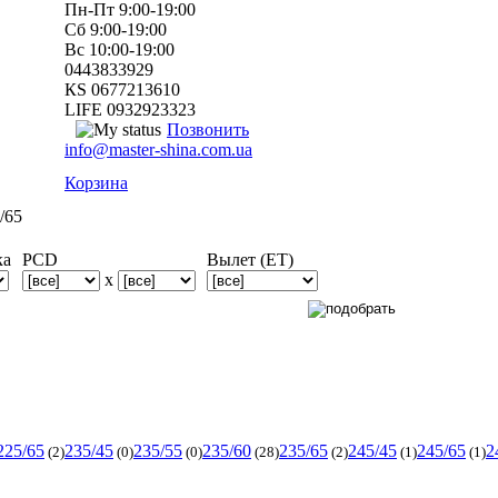
Пн-Пт 9:00-19:00
Сб 9:00-19:00
Вс 10:00-19:00
0443833929
КS 0677213610
LIFE 0932923323
Позвонить
info@master-shina.com.ua
Корзина
/65
ка
PCD
Вылет (ET)
x
225/65
235/45
235/55
235/60
235/65
245/45
245/65
2
(2)
(0)
(0)
(28)
(2)
(1)
(1)