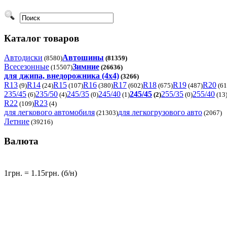
Каталог товаров
Автодиски
Автошины
(8580)
(81359)
Всесезонные
Зимние
(15507)
(26636)
для джипа, внедорожника (4x4)
(3266)
R13
R14
R15
R16
R17
R18
R19
R20
(9)
(24)
(107)
(380)
(602)
(675)
(487)
(61
235/45
235/50
245/35
245/40
245/45
255/35
255/40
(6)
(4)
(0)
(1)
(2)
(0)
(13
R22
R23
(109)
(4)
для легкового автомобиля
для легкогрузового авто
(21303)
(2067)
Летние
(39216)
Валюта
1грн. = 1.15грн. (б/н)