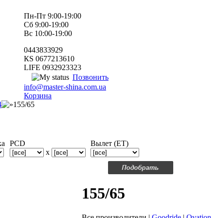
Пн-Пт 9:00-19:00
Сб 9:00-19:00
Вс 10:00-19:00
0443833929
КS 0677213610
LIFE 0932923323
Позвонить
info@master-shina.com.ua
Корзина
4
155/65
ка
PCD
Вылет (ET)
x
155/65
Все производители
|
Goodride
|
Ovation