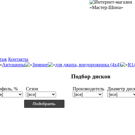
таж
Контакты
Автошины
Зимние
для джипа, внедорожника (4x4)
R1
Подбор дисков
офиль, %
Сезон
Производитель
Диаметр дис