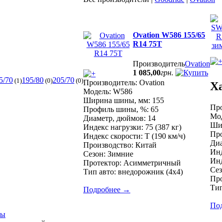
Ovation W586 155/65
R14 75T
Производитель
Ovation
1 085
,
00
грн.
5/70
195/80
205/70
(1)
(0)
(0)
Производитель: Ovation
Х
Модель: W586
Ширина шины, мм: 155
Про
Профиль шины, %: 65
Мо
Диаметр, дюймов: 14
Ши
Индекс нагрузки: 75 (387 кг)
Про
Индекс скорости: T (190 км/ч)
Диа
Производство: Китай
Инд
Сезон: Зимние
Инд
Протектор: Асимметричный
Сез
Тип авто: внедорожник (4x4)
Пр
Тип
Подробнее
→
По
ты