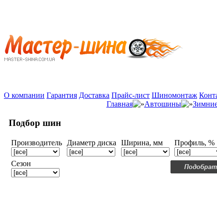
О компании
Гарантия
Доставка
Прайс-лист
Шиномонтаж
Конт
Главная
Автошины
Зимни
Подбор шин
Производитель
Диаметр диска
Ширина, мм
Профиль, %
Сезон