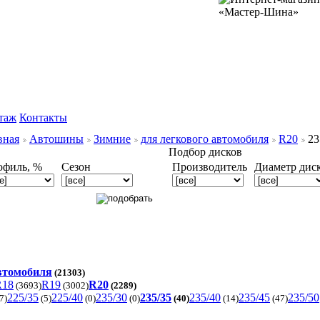
таж
Контакты
вная
Автошины
Зимние
для легкового автомобиля
R20
23
Подбор дисков
офиль, %
Сезон
Производитель
Диаметр дис
автомобиля
(21303)
R18
R19
R20
(3693)
(3002)
(2289)
225/35
225/40
235/30
235/35
235/40
235/45
235/50
7)
(5)
(0)
(0)
(40)
(14)
(47)