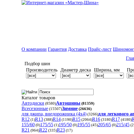
О компании
Гарантия
Доставка
Прайс-лист
Шиномон
Гла
Подбор шин
Производитель
Диаметр диска
Ширина, мм
Пр
Каталог товаров
Автодиски
Автошины
(8580)
(81359)
Всесезонные
Зимние
(15507)
(26636)
для джипа, внедорожника (4x4)
для легкового 
(3266)
R12
R13
R14
R15
R16
R17
(1)
(388)
(1190)
(2064)
(3180)
(4180)
155/60
175/55
195/50
195/55
205/65
215/45
(0)
(1)
(0)
(45)
(0)
(2
R21
R22
R23
(964)
(335)
(17)