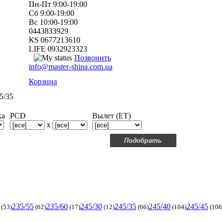
Пн-Пт 9:00-19:00
Сб 9:00-19:00
Вс 10:00-19:00
0443833929
КS 0677213610
LIFE 0932923323
Позвонить
info@master-shina.com.ua
Корзина
5/35
ка
PCD
Вылет (ET)
x
235/55
235/60
245/30
245/35
245/40
245/45
(53)
(62)
(17)
(12)
(66)
(104)
(106