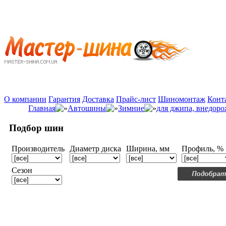
О компании
Гарантия
Доставка
Прайс-лист
Шиномонтаж
Конт
Главная
Автошины
Зимние
для джипа, внедоро
Подбор шин
Производитель
Диаметр диска
Ширина, мм
Профиль, %
Сезон