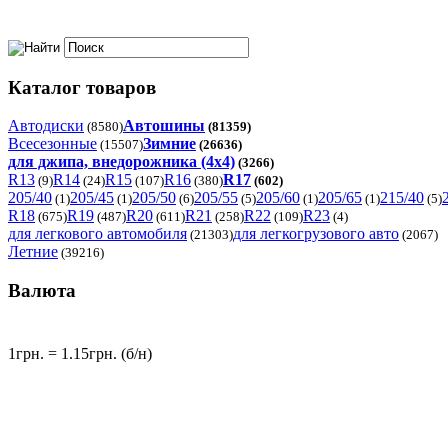
Каталог товаров
Автодиски
Автошины
(8580)
(81359)
Всесезонные
Зимние
(15507)
(26636)
для джипа, внедорожника (4x4)
(3266)
R13
R14
R15
R16
R17
(9)
(24)
(107)
(380)
(602)
205/40
205/45
205/50
205/55
205/60
205/65
215/40
(1)
(1)
(6)
(5)
(1)
(1)
(5)
R18
R19
R20
R21
R22
R23
(675)
(487)
(611)
(258)
(109)
(4)
для легкового автомобиля
для легкогрузового авто
(21303)
(2067)
Летние
(39216)
Валюта
1грн. = 1.15грн. (б/н)