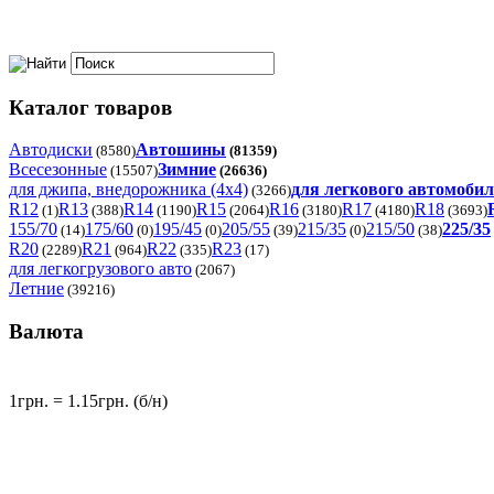
Каталог товаров
Автодиски
Автошины
(8580)
(81359)
Всесезонные
Зимние
(15507)
(26636)
для джипа, внедорожника (4x4)
для легкового автомоби
(3266)
R12
R13
R14
R15
R16
R17
R18
(1)
(388)
(1190)
(2064)
(3180)
(4180)
(3693)
155/70
175/60
195/45
205/55
215/35
215/50
225/35
(14)
(0)
(0)
(39)
(0)
(38)
R20
R21
R22
R23
(2289)
(964)
(335)
(17)
для легкогрузового авто
(2067)
Летние
(39216)
Валюта
1грн. = 1.15грн. (б/н)