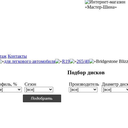
таж
Контакты
для легкового автомобиля
R19
265/40
Bridgestone Bli
Подбор дисков
офиль, %
Сезон
Производитель
Диаметр дис