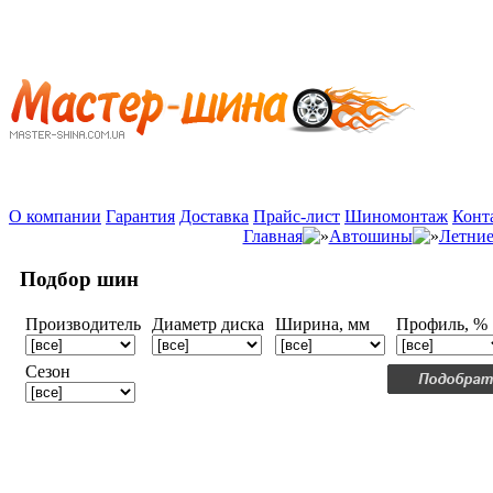
О компании
Гарантия
Доставка
Прайс-лист
Шиномонтаж
Конт
Главная
Автошины
Летни
Подбор шин
Производитель
Диаметр диска
Ширина, мм
Профиль, %
Сезон