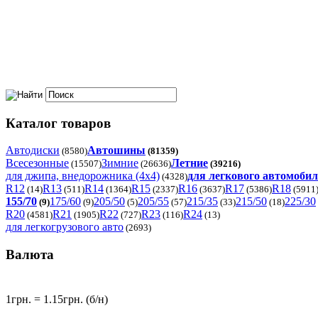
Каталог товаров
Автодиски
Автошины
(8580)
(81359)
Всесезонные
Зимние
Летние
(15507)
(26636)
(39216)
для джипа, внедорожника (4x4)
для легкового автомоби
(4328)
R12
R13
R14
R15
R16
R17
R18
(14)
(511)
(1364)
(2337)
(3637)
(5386)
(5911
155/70
175/60
205/50
205/55
215/35
215/50
225/30
(9)
(9)
(5)
(57)
(33)
(18)
R20
R21
R22
R23
R24
(4581)
(1905)
(727)
(116)
(13)
для легкогрузового авто
(2693)
Валюта
1грн. = 1.15грн. (б/н)