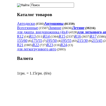
Каталог товаров
Автодиски
Автошины
(8580)
(81359)
Всесезонные
Зимние
Летние
(15507)
(26636)
(39216)
для джипа, внедорожника (4x4)
для легкового 
(4328)
R12
R13
R14
R15
R16
R17
(14)
(511)
(1364)
(2337)
(3637)
(5386)
155/60
175/55
195/50
195/55
215/30
215/45
(6)
(7)
(4)
(63)
(0)
(2
R21
R22
R23
R24
(1905)
(727)
(116)
(13)
для легкогрузового авто
(2693)
Валюта
1грн. = 1.15грн. (б/н)