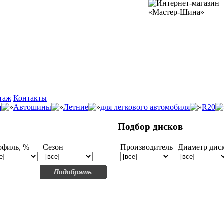
таж
Контакты
я
Автошины
Летние
для легкового автомобиля
R20
Подбор дисков
офиль, %
Сезон
Производитель
Диаметр дис