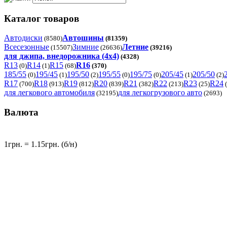
Каталог товаров
Автодиски
Автошины
(8580)
(81359)
Всесезонные
Зимние
Летние
(15507)
(26636)
(39216)
для джипа, внедорожника (4x4)
(4328)
R13
R14
R15
R16
(0)
(1)
(68)
(370)
185/55
195/45
195/50
195/55
195/75
205/45
205/50
(0)
(1)
(2)
(0)
(0)
(1)
(2)
R17
R18
R19
R20
R21
R22
R23
R24
(700)
(913)
(812)
(839)
(382)
(213)
(25)
(
для легкового автомобиля
для легкогрузового авто
(32195)
(2693)
Валюта
1грн. = 1.15грн. (б/н)