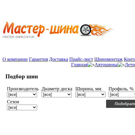
О компании
Гарантия
Доставка
Прайс-лист
Шиномонтаж
Конт
Главная
Автошины
Летн
Подбор шин
Производитель
Диаметр диска
Ширина, мм
Профиль, %
Сезон