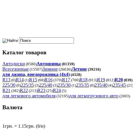
Каталог товаров
Автодиски
Автошины
(8580)
(81359)
Всесезонные
Зимние
Летние
(15507)
(26636)
(39216)
для джипа, внедорожника (4x4)
(4328)
R13
R14
R15
R16
R17
R18
R19
R20
(0)
(1)
(68)
(370)
(700)
(913)
(812)
(839)
225/30
225/35
225/40
235/30
235/35
235/40
235/45
(0)
(3)
(3)
(1)
(0)
(4)
(21
R21
R22
R23
R24
(382)
(213)
(25)
(5)
для легкового автомобиля
для легкогрузового авто
(32195)
(2693)
Валюта
1грн. = 1.15грн. (б/н)