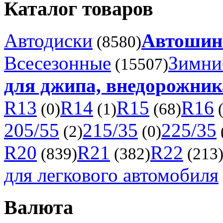
Каталог товаров
Автодиски
Автоши
(8580)
Всесезонные
Зимни
(15507)
для джипа, внедорожника
R13
R14
R15
R16
(0)
(1)
(68)
(
205/55
215/35
225/35
(2)
(0)
R20
R21
R22
(839)
(382)
(213
для легкового автомобиля
Валюта