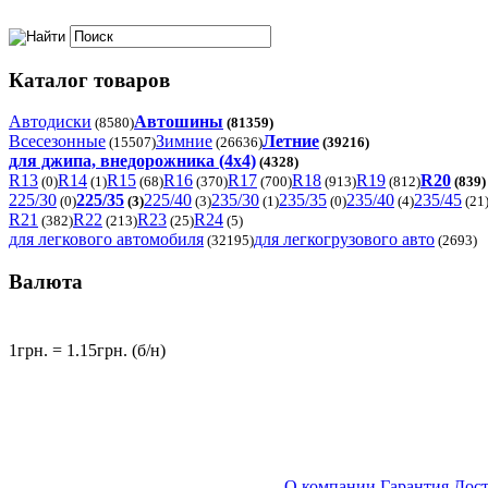
Каталог товаров
Автодиски
Автошины
(8580)
(81359)
Всесезонные
Зимние
Летние
(15507)
(26636)
(39216)
для джипа, внедорожника (4x4)
(4328)
R13
R14
R15
R16
R17
R18
R19
R20
(0)
(1)
(68)
(370)
(700)
(913)
(812)
(839)
225/30
225/35
225/40
235/30
235/35
235/40
235/45
(0)
(3)
(3)
(1)
(0)
(4)
(21
R21
R22
R23
R24
(382)
(213)
(25)
(5)
для легкового автомобиля
для легкогрузового авто
(32195)
(2693)
Валюта
1грн. = 1.15грн. (б/н)
О компании
Гарантия
Дост