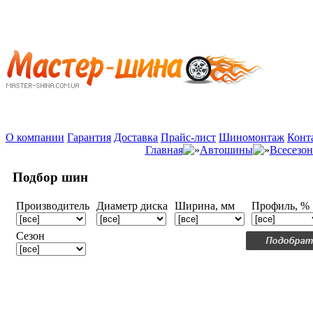
О компании
Гарантия
Доставка
Прайс-лист
Шиномонтаж
Конт
Главная
Автошины
Всесезо
Подбор шин
Производитель
Диаметр диска
Ширина, мм
Профиль, %
Сезон