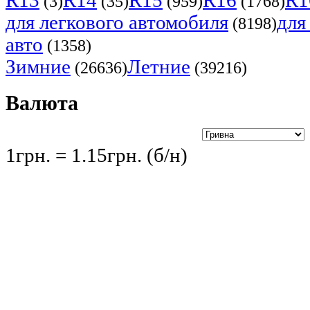
R13
R14
R15
R16
R1
(3)
(35)
(959)
(1768)
для легкового автомобиля
для
(8198)
авто
(1358)
Зимние
Летние
(26636)
(39216)
Валюта
1грн. = 1.15грн. (б/н)