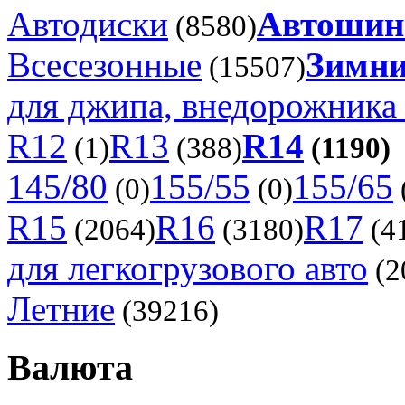
Автодиски
Автоши
(8580)
Всесезонные
Зимни
(15507)
для джипа, внедорожника 
R12
R13
R14
(1)
(388)
(1190)
145/80
155/55
155/65
(0)
(0)
R15
R16
R17
(2064)
(3180)
(4
для легкогрузового авто
(2
Летние
(39216)
Валюта