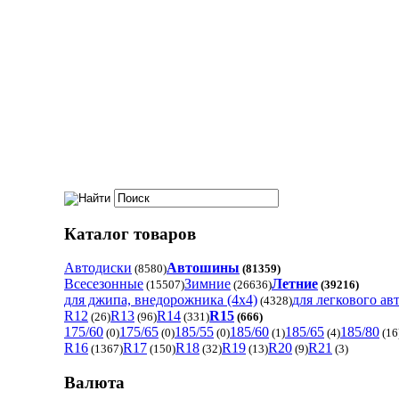
Каталог товаров
Автодиски
Автошины
(8580)
(81359)
Всесезонные
Зимние
Летние
(15507)
(26636)
(39216)
для джипа, внедорожника (4x4)
для легкового ав
(4328)
R12
R13
R14
R15
(26)
(96)
(331)
(666)
175/60
175/65
185/55
185/60
185/65
185/80
(0)
(0)
(0)
(1)
(4)
(16
R16
R17
R18
R19
R20
R21
(1367)
(150)
(32)
(13)
(9)
(3)
Валюта