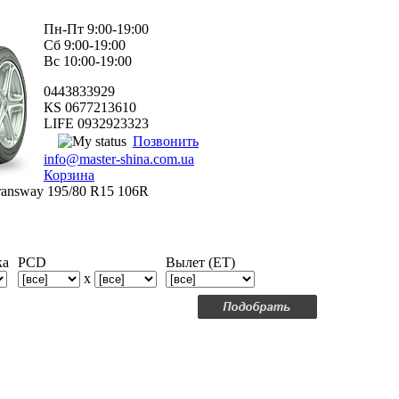
Пн-Пт 9:00-19:00
Сб 9:00-19:00
Вс 10:00-19:00
0443833929
КS 0677213610
LIFE 0932923323
Позвонить
info@master-shina.com.ua
Корзина
ransway 195/80 R15 106R
ка
PCD
Вылет (ET)
x