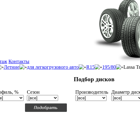
таж
Контакты
Летние
для легкогрузового авто
R15
195/80
Lassa T
Подбор дисков
офиль, %
Сезон
Производитель
Диаметр дис