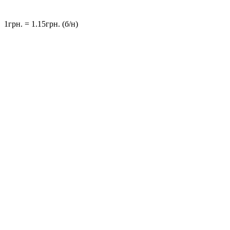
1грн. = 1.15грн. (б/н)