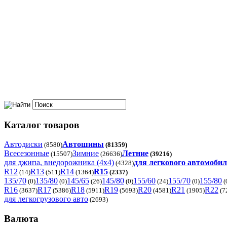
Каталог товаров
Автодиски
Автошины
(8580)
(81359)
Всесезонные
Зимние
Летние
(15507)
(26636)
(39216)
для джипа, внедорожника (4x4)
для легкового автомоби
(4328)
R12
R13
R14
R15
(14)
(511)
(1364)
(2337)
135/70
135/80
145/65
145/80
155/60
155/70
155/80
(0)
(0)
(26)
(0)
(24)
(0)
(
R16
R17
R18
R19
R20
R21
R22
(3637)
(5386)
(5911)
(5693)
(4581)
(1905)
(7
для легкогрузового авто
(2693)
Валюта