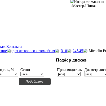
таж
Контакты
тние
для легкового автомобиля
R18
245/45
Michelin 
Подбор дисков
офиль, %
Сезон
Производитель
Диаметр дис