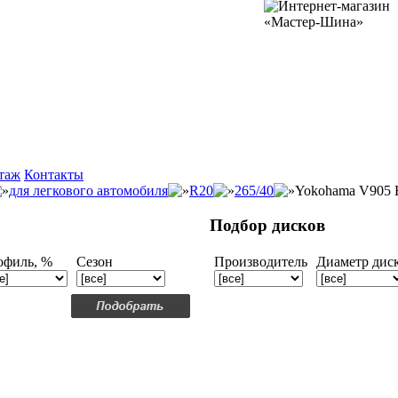
таж
Контакты
для легкового автомобиля
R20
265/40
Yokohama V905 B
Подбор дисков
офиль, %
Сезон
Производитель
Диаметр дис