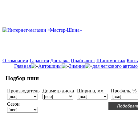
О компании
Гарантия
Доставка
Прайс-лист
Шиномонтаж
Конт
Главная
Автошины
Зимние
для легкового автом
Подбор шин
Производитель
Диаметр диска
Ширина, мм
Профиль, %
Сезон