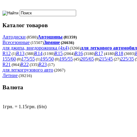
Каталог товаров
Автодиски
Автошины
(8580)
(81359)
Всесезонные
Зимние
(15507)
(26636)
для джипа, внедорожника (4x4)
для легкового автомоби
(3266)
R12
R13
R14
R15
R16
R17
R18
(1)
(388)
(1190)
(2064)
(3180)
(4180)
(3693)
155/60
175/55
195/50
195/55
205/65
215/45
225/35
(0)
(1)
(0)
(45)
(0)
(27)
(
R21
R22
R23
(964)
(335)
(17)
для легкогрузового авто
(2067)
Летние
(39216)
Валюта
1грн. = 1.15грн. (б/н)