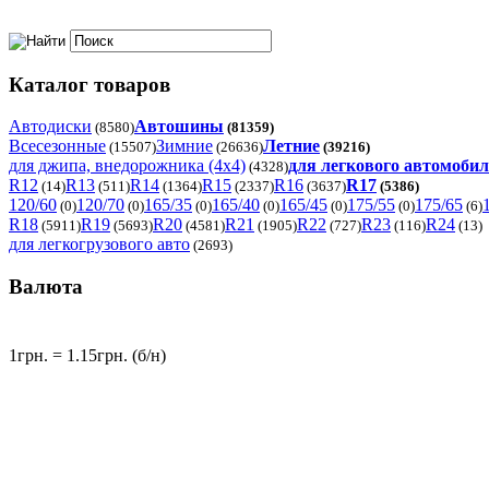
Каталог товаров
Автодиски
Автошины
(8580)
(81359)
Всесезонные
Зимние
Летние
(15507)
(26636)
(39216)
для джипа, внедорожника (4x4)
для легкового автомоби
(4328)
R12
R13
R14
R15
R16
R17
(14)
(511)
(1364)
(2337)
(3637)
(5386)
120/60
120/70
165/35
165/40
165/45
175/55
175/65
(0)
(0)
(0)
(0)
(0)
(0)
(6)
R18
R19
R20
R21
R22
R23
R24
(5911)
(5693)
(4581)
(1905)
(727)
(116)
(13)
для легкогрузового авто
(2693)
Валюта
1грн. = 1.15грн. (б/н)