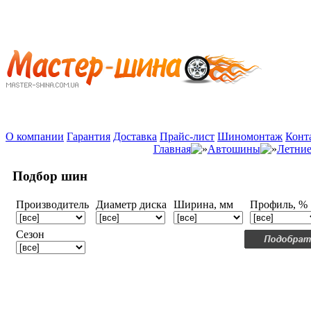
О компании
Гарантия
Доставка
Прайс-лист
Шиномонтаж
Конт
Главная
Автошины
Летни
Подбор шин
Производитель
Диаметр диска
Ширина, мм
Профиль, %
Сезон