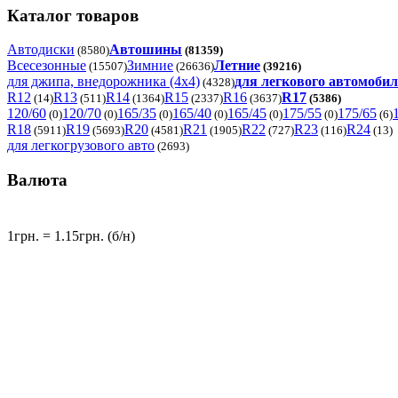
Каталог товаров
Автодиски
Автошины
(8580)
(81359)
Всесезонные
Зимние
Летние
(15507)
(26636)
(39216)
для джипа, внедорожника (4x4)
для легкового автомоби
(4328)
R12
R13
R14
R15
R16
R17
(14)
(511)
(1364)
(2337)
(3637)
(5386)
120/60
120/70
165/35
165/40
165/45
175/55
175/65
(0)
(0)
(0)
(0)
(0)
(0)
(6)
R18
R19
R20
R21
R22
R23
R24
(5911)
(5693)
(4581)
(1905)
(727)
(116)
(13)
для легкогрузового авто
(2693)
Валюта
1грн. = 1.15грн. (б/н)