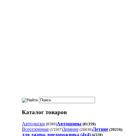
Каталог товаров
Автодиски
Автошины
(8580)
(81359)
Всесезонные
Зимние
Летние
(15507)
(26636)
(39216)
для джипа, внедорожника (4x4)
(4328)