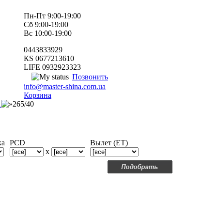
Пн-Пт 9:00-19:00
Сб 9:00-19:00
Вс 10:00-19:00
0443833929
КS 0677213610
LIFE 0932923323
Позвонить
info@master-shina.com.ua
Корзина
1
265/40
ка
PCD
Вылет (ET)
x