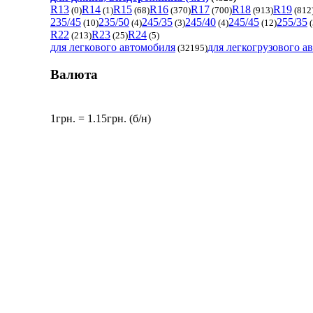
R13
R14
R15
R16
R17
R18
R19
(0)
(1)
(68)
(370)
(700)
(913)
(812
235/45
235/50
245/35
245/40
245/45
255/35
(10)
(4)
(3)
(4)
(12)
(
R22
R23
R24
(213)
(25)
(5)
для легкового автомобиля
для легкогрузового а
(32195)
Валюта
1грн. = 1.15грн. (б/н)