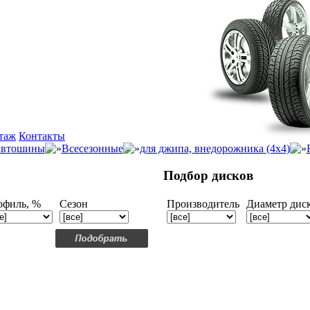
таж
Контакты
втошины
Всесезонные
для джипа, внедорожника (4x4)
Подбор дисков
офиль, %
Сезон
Производитель
Диаметр дис