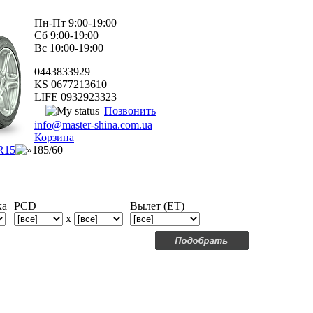
Пн-Пт 9:00-19:00
Сб 9:00-19:00
Вс 10:00-19:00
0443833929
КS 0677213610
LIFE 0932923323
Позвонить
info@master-shina.com.ua
Корзина
R15
185/60
ка
PCD
Вылет (ET)
x