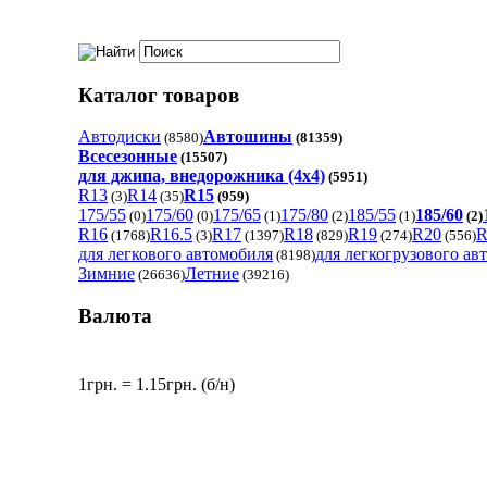
Каталог товаров
Автодиски
Автошины
(8580)
(81359)
Всесезонные
(15507)
для джипа, внедорожника (4x4)
(5951)
R13
R14
R15
(3)
(35)
(959)
175/55
175/60
175/65
175/80
185/55
185/60
(0)
(0)
(1)
(2)
(1)
(2)
R16
R16.5
R17
R18
R19
R20
R
(1768)
(3)
(1397)
(829)
(274)
(556)
для легкового автомобиля
для легкогрузового ав
(8198)
Зимние
Летние
(26636)
(39216)
Валюта
1грн. = 1.15грн. (б/н)