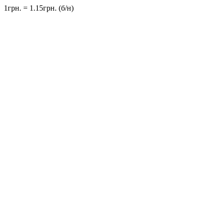
1грн. = 1.15грн. (б/н)