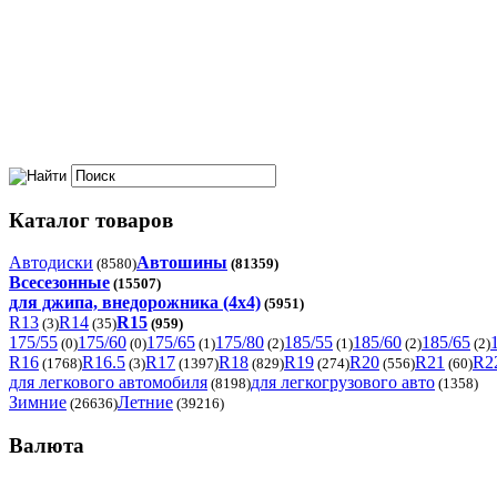
Каталог товаров
Автодиски
Автошины
(8580)
(81359)
Всесезонные
(15507)
для джипа, внедорожника (4x4)
(5951)
R13
R14
R15
(3)
(35)
(959)
175/55
175/60
175/65
175/80
185/55
185/60
185/65
(0)
(0)
(1)
(2)
(1)
(2)
(2)
R16
R16.5
R17
R18
R19
R20
R21
R2
(1768)
(3)
(1397)
(829)
(274)
(556)
(60)
для легкового автомобиля
для легкогрузового авто
(8198)
(1358)
Зимние
Летние
(26636)
(39216)
Валюта