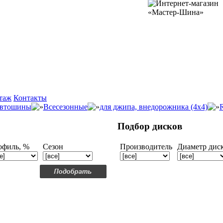
таж
Контакты
втошины
Всесезонные
для джипа, внедорожника (4x4)
Подбор дисков
офиль, %
Сезон
Производитель
Диаметр дис