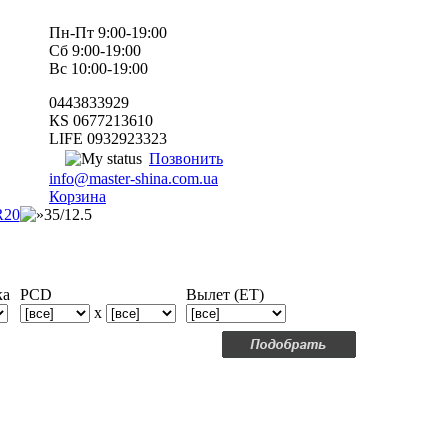
Пн-Пт 9:00-19:00
Сб 9:00-19:00
Вс 10:00-19:00
0443833929
КS 0677213610
LIFE 0932923323
Позвонить
info@master-shina.com.ua
Корзина
R20
35/12.5
ка
PCD
Вылет (ET)
x