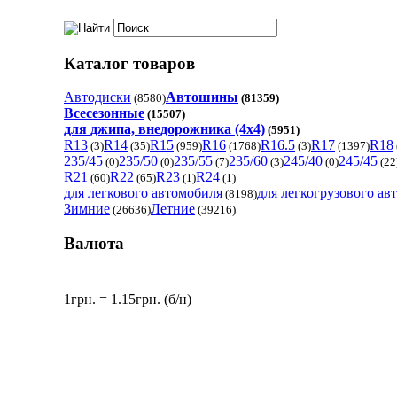
Каталог товаров
Автодиски
Автошины
(8580)
(81359)
Всесезонные
(15507)
для джипа, внедорожника (4x4)
(5951)
R13
R14
R15
R16
R16.5
R17
R18
(3)
(35)
(959)
(1768)
(3)
(1397)
235/45
235/50
235/55
235/60
245/40
245/45
(0)
(0)
(7)
(3)
(0)
(22
R21
R22
R23
R24
(60)
(65)
(1)
(1)
для легкового автомобиля
для легкогрузового ав
(8198)
Зимние
Летние
(26636)
(39216)
Валюта
1грн. = 1.15грн. (б/н)