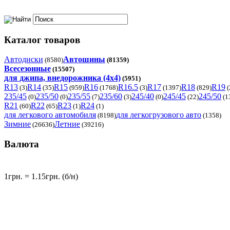
Каталог товаров
Автодиски
Автошины
(8580)
(81359)
Всесезонные
(15507)
для джипа, внедорожника (4x4)
(5951)
R13
R14
R15
R16
R16.5
R17
R18
R19
(3)
(35)
(959)
(1768)
(3)
(1397)
(829)
(
235/45
235/50
235/55
235/60
245/40
245/45
245/50
(0)
(0)
(7)
(3)
(0)
(22)
(1
R21
R22
R23
R24
(60)
(65)
(1)
(1)
для легкового автомобиля
для легкогрузового авто
(8198)
(1358)
Зимние
Летние
(26636)
(39216)
Валюта
1грн. = 1.15грн. (б/н)