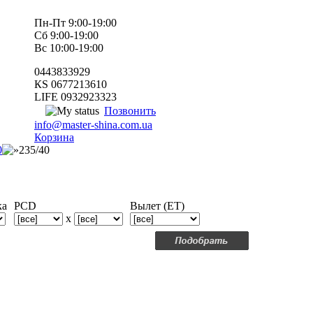
Пн-Пт 9:00-19:00
Сб 9:00-19:00
Вс 10:00-19:00
0443833929
КS 0677213610
LIFE 0932923323
Позвонить
info@master-shina.com.ua
Корзина
0
235/40
ка
PCD
Вылет (ET)
x