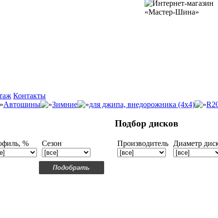
таж
Контакты
Автошины
Зимние
для джипа, внедорожника (4x4)
R2
Подбор дисков
офиль, %
Сезон
Производитель
Диаметр дис