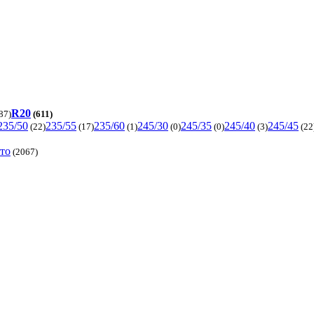
R20
87)
(611)
235/50
235/55
235/60
245/30
245/35
245/40
245/45
(22)
(17)
(1)
(0)
(0)
(3)
(22
вто
(2067)