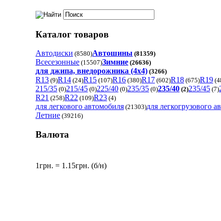
Каталог товаров
Автодиски
Автошины
(8580)
(81359)
Всесезонные
Зимние
(15507)
(26636)
для джипа, внедорожника (4x4)
(3266)
R13
R14
R15
R16
R17
R18
R19
(9)
(24)
(107)
(380)
(602)
(675)
(4
215/35
215/45
225/40
235/35
235/40
235/45
(0)
(0)
(0)
(0)
(2)
(7)
R21
R22
R23
(258)
(109)
(4)
для легкового автомобиля
для легкогрузового а
(21303)
Летние
(39216)
Валюта
1грн. = 1.15грн. (б/н)