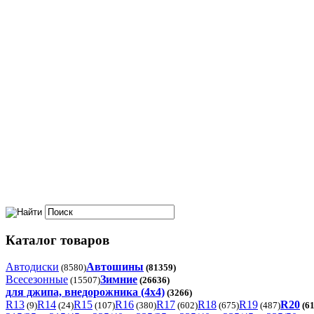
Каталог товаров
Автодиски
Автошины
(8580)
(81359)
Всесезонные
Зимние
(15507)
(26636)
для джипа, внедорожника (4x4)
(3266)
R13
R14
R15
R16
R17
R18
R19
R20
(9)
(24)
(107)
(380)
(602)
(675)
(487)
(61