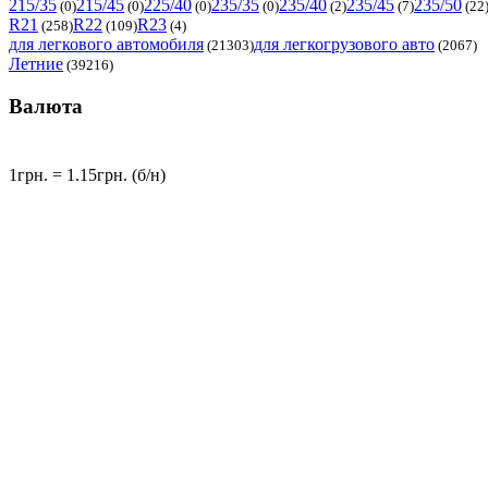
215/35
215/45
225/40
235/35
235/40
235/45
235/50
(0)
(0)
(0)
(0)
(2)
(7)
(22
R21
R22
R23
(258)
(109)
(4)
для легкового автомобиля
для легкогрузового авто
(21303)
(2067)
Летние
(39216)
Валюта
1грн. = 1.15грн. (б/н)