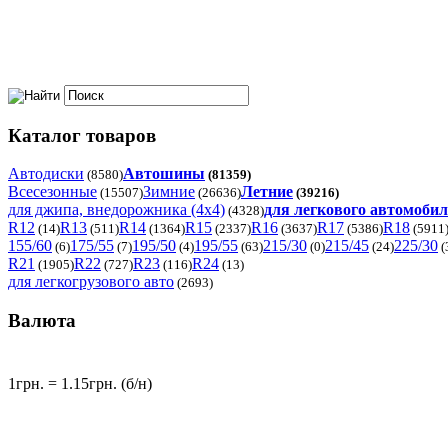
Каталог товаров
Автодиски
Автошины
(8580)
(81359)
Всесезонные
Зимние
Летние
(15507)
(26636)
(39216)
для джипа, внедорожника (4x4)
для легкового автомоби
(4328)
R12
R13
R14
R15
R16
R17
R18
(14)
(511)
(1364)
(2337)
(3637)
(5386)
(5911
155/60
175/55
195/50
195/55
215/30
215/45
225/30
(6)
(7)
(4)
(63)
(0)
(24)
(
R21
R22
R23
R24
(1905)
(727)
(116)
(13)
для легкогрузового авто
(2693)
Валюта
1грн. = 1.15грн. (б/н)