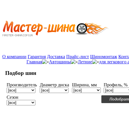
О компании
Гарантия
Доставка
Прайс-лист
Шиномонтаж
Конт
Главная
Автошины
Летние
для легкового
Подбор шин
Производитель
Диаметр диска
Ширина, мм
Профиль, %
Сезон