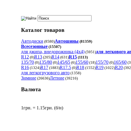
Каталог товаров
Автодиски
Автошины
(8580)
(81359)
Всесезонные
(15507)
для джипа, внедорожника (4x4)
для легкового 
(5951)
R12
R13
R14
R15
(0)
(205)
(631)
(1113)
135/70
135/80
145/65
155/60
155/70
165/60
(0)
(0)
(6)
(18)
(0)
(3
R16
R17
R17.5
R18
R19
R20
(1324)
(1883)
(0)
(1552)
(1022)
(392
для легкогрузового авто
(1358)
Зимние
Летние
(26636)
(39216)
Валюта
1грн. = 1.15грн. (б/н)