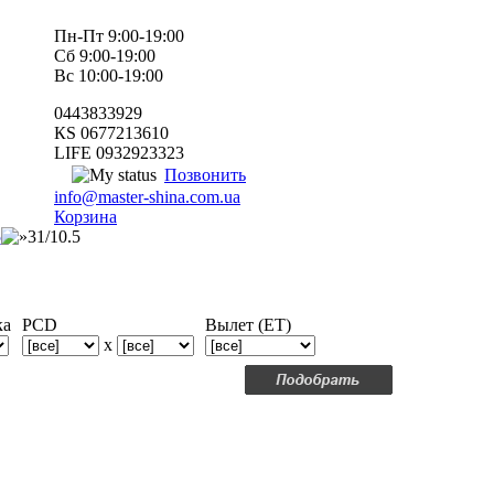
Пн-Пт 9:00-19:00
Сб 9:00-19:00
Вс 10:00-19:00
0443833929
КS 0677213610
LIFE 0932923323
Позвонить
info@master-shina.com.ua
Корзина
5
31/10.5
ка
PCD
Вылет (ET)
x