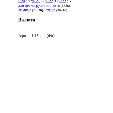
R20
R21
R22
R23
(392)
(56)
(17)
(3)
для легкогрузового авто
(1358)
Зимние
Летние
(26636)
(39216)
Валюта
1грн. = 1.15грн. (б/н)