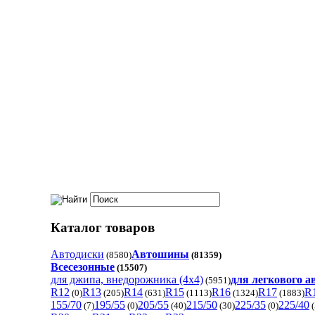
Каталог товаров
Автодиски
Автошины
(8580)
(81359)
Всесезонные
(15507)
для джипа, внедорожника (4x4)
для легкового 
(5951)
R12
R13
R14
R15
R16
R17
R
(0)
(205)
(631)
(1113)
(1324)
(1883)
155/70
195/55
205/55
215/50
225/35
225/40
(7)
(0)
(40)
(30)
(0)
(