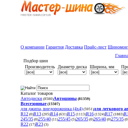
О компании
Гарантия
Доставка
Прайс-лист
Шиномон
Главн
Подбор шин
Производитель
Диаметр диска
Ширина, мм
Пр
Каталог товаров
Автодиски
Автошины
(8580)
(81359)
Всесезонные
(15507)
для джипа, внедорожника (4x4)
для легкового 
(5951)
R12
R13
R14
R15
R16
R17
R
(0)
(205)
(631)
(1113)
(1324)
(1883)
245/35
255/40
255/45
265/35
265/40
275/35
(0)
(11)
(5)
(0)
(0)
(0
R22
R23
(17)
(3)