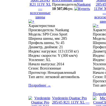
всесезонные шины
Производитель
Nankang
10 507
,
00
грн.
Характеристики
Производитель: Nankang
Характ
Модель: SP9 Cross Sport
Произво
Ширина шины, мм: 285
Модель:
Профиль шины, %: 45
Ширина
Диаметр, дюймов: 21
Профиль
Индекс нагрузки: 113 (1150 кг)
Диаметр
Индекс скорости: Y (300 км/ч)
Индекс 
Усиление: XL
Индекс 
Начало выпуска: 2014
Усилени
Сезон: Всесезонные
Защита 
Протектор: Ненаправленный
Начало 
Тип авто: легковой автомобиль
Сезон: 
Протек
Подробнее
→
Тип авт
Подроб
Vredestein Quatrac Pro
285/45 R21 113Y XL —