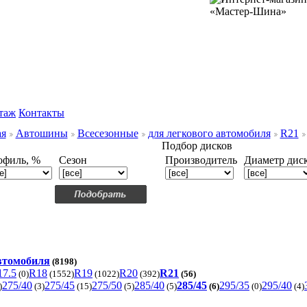
таж
Контакты
ая
Автошины
Всесезонные
для легкового автомобиля
R21
Подбор дисков
офиль, %
Сезон
Производитель
Диаметр дис
автомобиля
(8198)
17.5
R18
R19
R20
R21
(0)
(1552)
(1022)
(392)
(56)
275/40
275/45
275/50
285/40
285/45
295/35
295/40
)
(3)
(15)
(5)
(5)
(6)
(0)
(4)