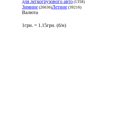
для легкогрузового авто
(1358)
Зимние
Летние
(26636)
(39216)
Валюта
1грн. = 1.15грн. (б/н)