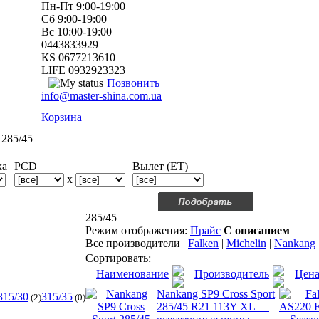
Пн-Пт 9:00-19:00
Сб 9:00-19:00
Вс 10:00-19:00
0443833929
КS 0677213610
LIFE 0932923323
Позвонить
info@master-shina.com.ua
Корзина
285/45
ка
PCD
Вылет (ET)
x
285/45
Режим отображения:
Прайс
С описанием
Все производители
|
Falken
|
Michelin
|
Nankang
Сортировать:
Наименование
Производитель
Цен
Nankang SP9 Cross Sport
315/30
315/35
(2)
(0)
285/45 R21 113Y XL —