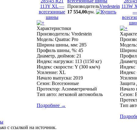
всесезонные шины
Производитель
Vredestein
17 554
,
00
грн.
Характеристики
Производитель: Vredestein
Характ
Модель: Quatrac Pro
Произво
Ширина шины, мм: 285
Модель:
Профиль шины, %: 45
Ширина
Диаметр, дюймов: 21
Профиль
Индекс нагрузки: 113 (1150 кг)
Диаметр
Индекс скорости: Y (300 км/ч)
Индекс 
Усиление: XL
Индекс 
Начало выпуска: 2019
Усилени
Сезон: Всесезонные
Защита 
Протектор: Асимметричный
Начало 
Тип авто: легковой автомобиль
Сезон: 
Протек
Подробнее
→
Тип авт
Подроб
ты
ко с ссылкой на источник.