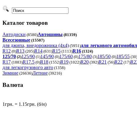
Каталог товаров
Автодиски
Автошины
(8580)
(81359)
Всесезонные
(15507)
для джипа, внедорожника (4x4)
для легкового автомоби
(5951)
R12
R13
R14
R15
R16
(0)
(205)
(631)
(1113)
(1324)
125/70
125/90
145/90
175/60
175/80
185/50
185/55
(2)
(1)
(0)
(0)
(3)
(0)
(30
R17
R17.5
R18
R19
R20
R21
R22
R2
(1883)
(0)
(1552)
(1022)
(392)
(56)
(17)
для легкогрузового авто
(1358)
Зимние
Летние
(26636)
(39216)
Валюта
1грн. = 1.15грн. (б/н)