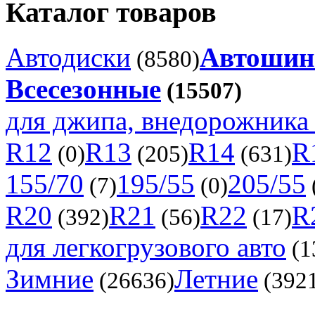
Каталог товаров
Автодиски
Автоши
(8580)
Всесезонные
(15507)
для джипа, внедорожника 
R12
R13
R14
R
(0)
(205)
(631)
155/70
195/55
205/55
(7)
(0)
R20
R21
R22
R
(392)
(56)
(17)
для легкогрузового авто
(1
Зимние
Летние
(26636)
(392