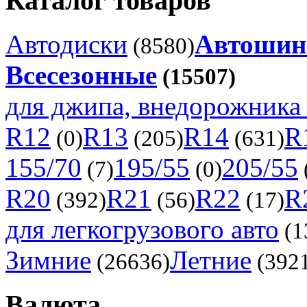
Каталог товаров
Автодиски
Автоши
(8580)
Всесезонные
(15507)
для джипа, внедорожника 
R12
R13
R14
R
(0)
(205)
(631)
155/70
195/55
205/55
(7)
(0)
R20
R21
R22
R
(392)
(56)
(17)
для легкогрузового авто
(1
Зимние
Летние
(26636)
(392
Валюта